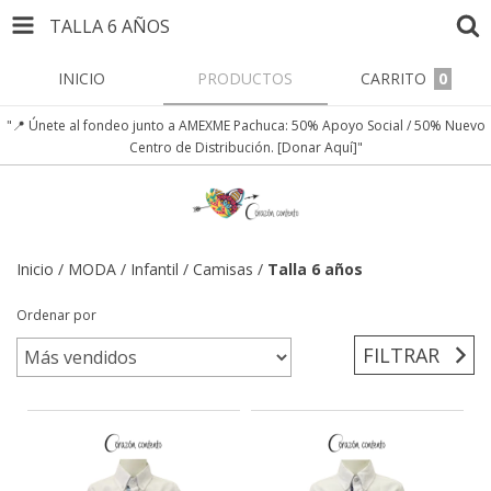
TALLA 6 AÑOS
INICIO
PRODUCTOS
CARRITO
0
"📍 Únete al fondeo junto a AMEXME Pachuca: 50% Apoyo Social / 50% Nuevo
Centro de Distribución. [Donar Aquí]"
Inicio
/
MODA
/
Infantil
/
Camisas
/
Talla 6 años
Ordenar por
FILTRAR