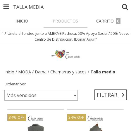
TALLA MEDIA
INICIO
PRODUCTOS
CARRITO
0
"📍 Únete al fondeo junto a AMEXME Pachuca: 50% Apoyo Social / 50% Nuevo
Centro de Distribución. [Donar Aquí]"
Inicio
/
MODA
/
Dama
/
Chamarras y sacos
/
Talla media
Ordenar por
FILTRAR
34
%
OFF
34
%
OFF